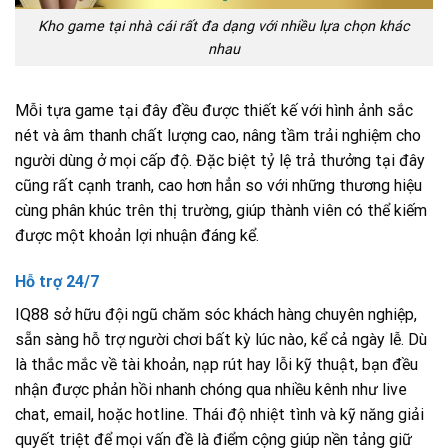
Kho game tại nhà cái rất đa dạng với nhiều lựa chọn khác
nhau
Mỗi tựa game tại đây đều được thiết kế với hình ảnh sắc
nét và âm thanh chất lượng cao, nâng tầm trải nghiệm cho
người dùng ở mọi cấp độ. Đặc biệt tỷ lệ trả thưởng tại đây
cũng rất cạnh tranh, cao hơn hẳn so với những thương hiệu
cùng phân khúc trên thị trường, giúp thành viên có thể kiếm
được một khoản lợi nhuận đáng kể.
Hỗ trợ 24/7
IQ88 sở hữu đội ngũ chăm sóc khách hàng chuyên nghiệp,
sẵn sàng hỗ trợ người chơi bất kỳ lúc nào, kể cả ngày lễ. Dù
là thắc mắc về tài khoản, nạp rút hay lỗi kỹ thuật, bạn đều
nhận được phản hồi nhanh chóng qua nhiều kênh như live
chat, email, hoặc hotline. Thái độ nhiệt tình và kỹ năng giải
quyết triệt để mọi vấn đề là điểm cộng giúp nền tảng giữ