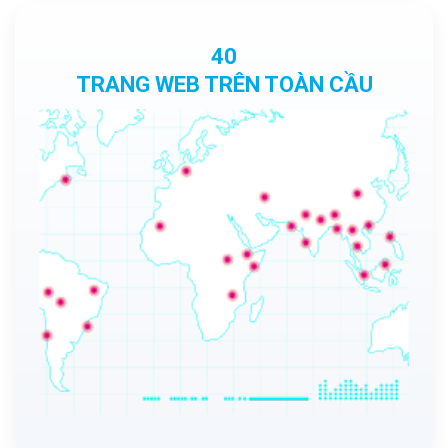
40
TRANG WEB TRÊN TOÀN CẦU