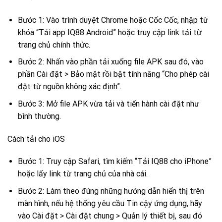
Bước 1: Vào trình duyệt Chrome hoặc Cốc Cốc, nhập từ
khóa “Tải app IQ88 Android” hoặc truy cập link tải từ
trang chủ chính thức.
Bước 2: Nhấn vào phần tải xuống file APK sau đó, vào
phần Cài đặt > Bảo mật rồi bật tính năng “Cho phép cài
đặt từ nguồn không xác định”.
Bước 3: Mở file APK vừa tải và tiến hành cài đặt như
bình thường.
Cách tải cho iOS
Bước 1: Truy cập Safari, tìm kiếm “Tải IQ88 cho iPhone”
hoặc lấy link từ trang chủ của nhà cái.
Bước 2: Làm theo đúng những hướng dẫn hiển thị trên
màn hình, nếu hệ thống yêu cầu Tin cậy ứng dụng, hãy
vào Cài đặt > Cài đặt chung > Quản lý thiết bị, sau đó