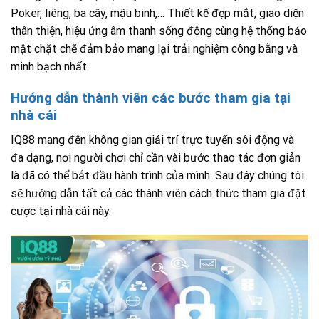
Poker, liêng, ba cây, mậu binh,… Thiết kế đẹp mắt, giao diện
thân thiện, hiệu ứng âm thanh sống động cùng hệ thống bảo
mật chặt chẽ đảm bảo mang lại trải nghiệm công bằng và
minh bạch nhất.
Hướng dẫn thành viên các bước tham gia tại
nhà cái
IQ88 mang đến không gian giải trí trực tuyến sôi động và
đa dạng, nơi người chơi chỉ cần vài bước thao tác đơn giản
là đã có thể bắt đầu hành trình của mình. Sau đây chúng tôi
sẽ hướng dẫn tất cả các thành viên cách thức tham gia đặt
cược tại nhà cái này.