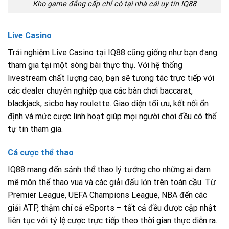
Kho game đẳng cấp chỉ có tại nhà cái uy tín IQ88
Live Casino
Trải nghiệm Live Casino tại IQ88 cũng giống như bạn đang
tham gia tại một sòng bài thực thụ. Với hệ thống
livestream chất lượng cao, bạn sẽ tương tác trực tiếp với
các dealer chuyên nghiệp qua các bàn chơi baccarat,
blackjack, sicbo hay roulette. Giao diện tối ưu, kết nối ổn
định và mức cược linh hoạt giúp mọi người chơi đều có thể
tự tin tham gia.
Cá cược thể thao
IQ88 mang đến sảnh thể thao lý tưởng cho những ai đam
mê môn thể thao vua và các giải đấu lớn trên toàn cầu. Từ
Premier League, UEFA Champions League, NBA đến các
giải ATP, thậm chí cả eSports – tất cả đều được cập nhật
liên tục với tỷ lệ cược trực tiếp theo thời gian thực diễn ra.