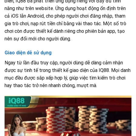
biến, IQ88 đã phát triển ứng dụng riêng với đầy đủ tính
năng như trên website. Ứng dụng hoạt động ổn định trên
cả iOS lẫn Android, cho phép người chơi đăng nhập, tham
gia trò chơi, nạp rút tiền chỉ bằng vài thao tác. Một số trò
chơi còn được thiết kế dành riêng cho phiên bản app, tạo
nên sự đổi mới cho người dùng.
Giao diện dễ sử dụng
Ngay từ lần đầu truy cập, người dùng dễ dàng cảm nhận
được sự tinh tế trong thiết kế giao diện của IQ88. Mọi danh
mục đều được sắp xếp hợp lý, giúp việc tìm kiếm trò chơi
hay thao tác trở nên nhanh chóng, mượt mà.