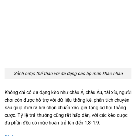
Sảnh cược thể thao với đa dạng các bộ môn khác nhau
Không chỉ có đa dạng kèo như châu Á, châu Âu, tài xỉu, người
chơi còn được hỗ trợ với dữ liệu thống kê, phân tích chuyên
sâu giúp đưa ra lựa chọn chuẩn xác, gia tăng cơ hội thắng
cược. Tỷ lệ trả thưởng cũng rất hấp dẫn, với các kèo cược
đa phần đều có mức hoàn trả lên đến 1.8-1.9.