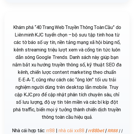
Khám phá “40 Trang Web Truyền Thông Toàn Cầu” do
Liên minh KJC tuyển chọn – bộ sưu tập tinh hoa từ
các tờ báo số uy tín, nền tảng mạng xã hội bùng nổ,
kênh streaming triệu lượt xem và cổng tin tức luôn
dẫn sóng Google Trends. Danh sách này giúp bạn
nắm bắt xu hướng truyền thông số, kỹ thuật SEO đa
kênh, chiến lược content marketing theo chuẩn
E‑E‑A‑T, cũng như cách các “ông lớn” tối ưu trải
nghiệm người dùng trên desktop lẫn mobile. Truy
cập KJC.pro để cập nhật phân tích chuyên sâu, chỉ
số lưu lượng, độ uy tín tên miền và các bí kíp đột
phá traffic, biến mọi ý tưởng thành chiến dịch truyền
thông toàn cầu hiệu quả.
Nhà cái hợp tác:
rr88
|
nhà cái xx88
|
rr88bet
|
RR88
| |