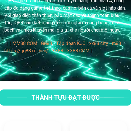
iQ88 là nền tảng cá cược trực tuyến hàng đầu châu Á, cung
cấp đa dạng game thể thao, casino, bắn cá và slot hấp dẫn.
Với giao diện thân thiện, bảo mật cao và thanh toán siêu
tốc, iQ88 cam kết mang đến trải nghiệm công bằng, minh
bạch và nhiều khuyến mãi giá trị cho người chơi mỗi ngày.
| | |
MM88 COM
|
GG88
|
Tập đoàn KJC
|
xx88 city
|
m88
|
https://gg88.cn.com/
|
XX88
|
XX88 COM
| |
THÀNH TỰU ĐẠT ĐƯỢC