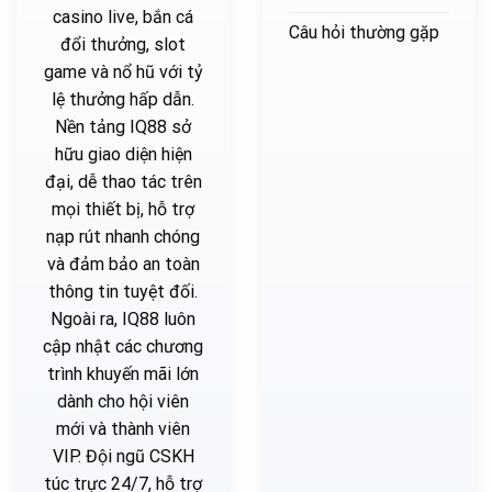
casino live, bắn cá
Câu hỏi thường gặp
đổi thưởng, slot
game và nổ hũ với tỷ
lệ thưởng hấp dẫn.
Nền tảng IQ88 sở
hữu giao diện hiện
đại, dễ thao tác trên
mọi thiết bị, hỗ trợ
nạp rút nhanh chóng
và đảm bảo an toàn
thông tin tuyệt đối.
Ngoài ra, IQ88 luôn
cập nhật các chương
trình khuyến mãi lớn
dành cho hội viên
mới và thành viên
VIP. Đội ngũ CSKH
túc trực 24/7, hỗ trợ