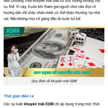
Mỗi chương trình khuyến mãi đều có đối tượng hưởng thụ
cụ thể. Vì vậy, trước khi tham gia người chơi cần đọc rõ
hướng dẫn để chắc chắn mình có thể nhận thưởng tại nhà
cái. Nếu không mọi cố gắng đều là nước bỏ bể.
Quy định về khuyến mãi IQ88
Thời gian diễn ra:
Các sự kiện
khuyến mãi IQ88
chỉ áp dụng trong một thời