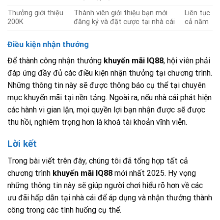
Thưởng giới thiệu
Thành viên giới thiệu bạn mới
Liên tục
200K
đăng ký và đặt cược tại nhà cái
cả năm
Điều kiện nhận thưởng
Để thành công nhận thưởng
khuyến mãi IQ88
, hội viên phải
đáp ứng đầy đủ các điều kiện nhận thưởng tại chương trình.
Những thông tin này sẽ được thông báo cụ thể tại chuyên
mục khuyến mãi tại nền tảng. Ngoài ra, nếu nhà cái phát hiện
các hành vi gian lận, mọi quyền lợi bạn nhận được sẽ được
thu hồi, nghiêm trọng hơn là khoá tài khoản vĩnh viễn.
Lời kết
Trong bài viết trên đây, chúng tôi đã tổng hợp tất cả
chương trình
khuyến mãi IQ88
mới nhất 2025. Hy vọng
những thông tin này sẽ giúp người chơi hiểu rõ hơn về các
ưu đãi hấp dẫn tại nhà cái để áp dụng và nhận thưởng thành
công trong các tình huống cụ thể.