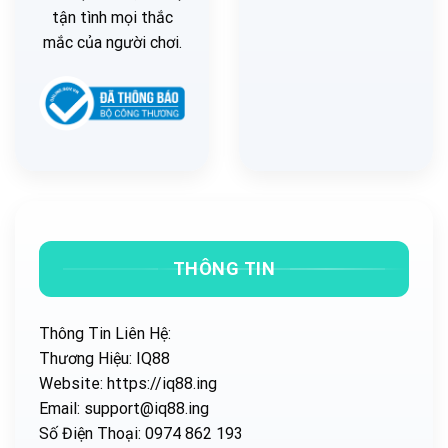
tận tình mọi thắc
mắc của người chơi.
THÔNG TIN
Thông Tin Liên Hệ:
Thương Hiệu: IQ88
Website: https://iq88.ing
Email:
support@iq88.ing
Số Điện Thoại: 0974 862 193