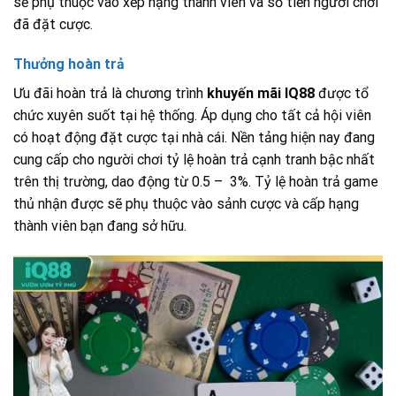
sẽ phụ thuộc vào xếp hạng thành viên và số tiền người chơi
đã đặt cược.
Thưởng hoàn trả
Ưu đãi hoàn trả là chương trình
khuyến mãi IQ88
được tổ
chức xuyên suốt tại hệ thống. Áp dụng cho tất cả hội viên
có hoạt động đặt cược tại nhà cái. Nền tảng hiện nay đang
cung cấp cho người chơi tỷ lệ hoàn trả cạnh tranh bậc nhất
trên thị trường, dao động từ 0.5 – 3%. Tỷ lệ hoàn trả game
thủ nhận được sẽ phụ thuộc vào sảnh cược và cấp hạng
thành viên bạn đang sở hữu.