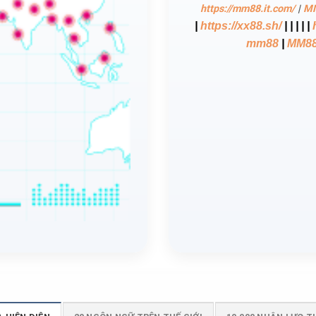
https://mm88.it.com/
|
M
|
https://xx88.sh/
| | | | |
mm88
|
MM8