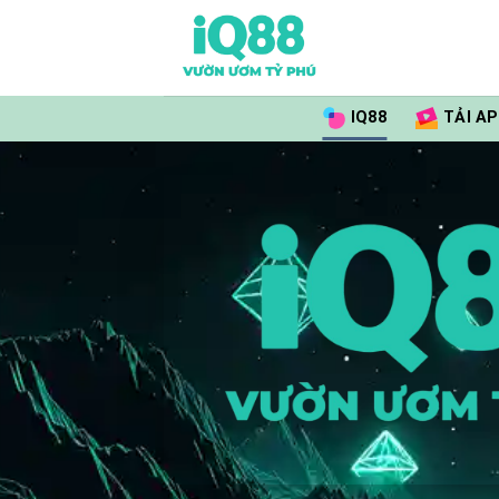
Skip
to
content
IQ88
TẢI A