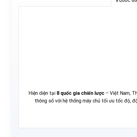
8 QUỐC GI
Hiện diện tại
8 quốc gia chiến lược
– Việt Nam, Th
thông số với hệ thống máy chủ tối ưu tốc độ, đ