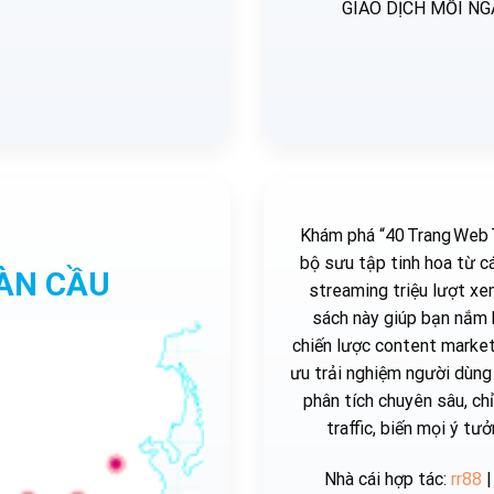
GIAO DỊCH MỖI NG
Khám phá “40 Trang Web 
bộ sưu tập tinh hoa từ cá
ÀN CẦU
streaming triệu lượt xe
sách này giúp bạn nắm 
chiến lược content market
ưu trải nghiệm người dùng
phân tích chuyên sâu, chỉ
traffic, biến mọi ý tư
Nhà cái hợp tác:
rr88