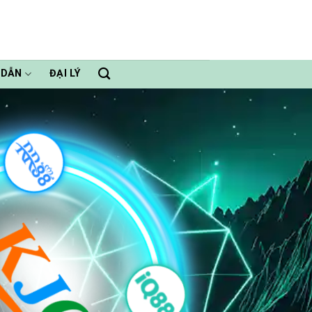
 DẪN
ĐẠI LÝ