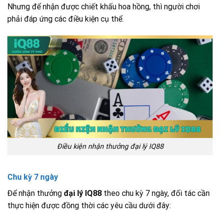
Nhưng để nhận được chiết khấu hoa hồng, thì người chơi
phải đáp ứng các điều kiện cụ thể.
Điều kiện nhận thưởng đại lý IQ88
Chu kỳ 7 ngày
Để nhận thưởng
đại lý IQ88
theo chu kỳ 7 ngày, đối tác cần
thực hiện được đồng thời các yêu cầu dưới đây: