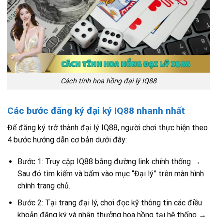
Cách tính hoa hồng đại lý IQ88
Các bước đăng ký đại ký IQ88 nhanh nhất
Để đăng ký trở thành đại lý IQ88, người chơi thực hiện theo
4 bước hướng dẫn cơ bản dưới đây:
Bước 1: Truy cập IQ88 bằng đường link chính thống →
Sau đó tìm kiếm và bấm vào mục “Đại lý” trên màn hình
chính trang chủ.
Bước 2: Tại trang đại lý, chơi đọc kỹ thông tin các điều
khoản đăng ký và nhận thưởng hoa hồng tại hệ thống →