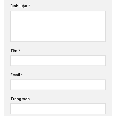
Bình luận
*
Tên
*
Email
*
Trang web