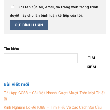
Lưu tên của tôi, email, và trang web trong trình
duyệt này cho lần bình luận kế tiếp của tôi.
Tìm kiếm
TÌM
KIẾM
Bài viết mới
Tải App GG88 – Cài Đặt Nhanh, Cược Mượt Trên Mọi Thiết
Bị
Kinh Nghiệm Lô Đề IQ88 – Tìm Hiểu Về Các Cách Soi Cầu