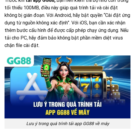
Trước khi
tải app GG88,
bạn nên kiểm tra bộ nhớ còn trống
tối thiểu 100MB, điều này giúp quá trình tải và cài đặt
không bị gián đoạn. Với Android, hãy bật quyền “Cài đặt ứng
dụng từ nguồn không xác định”. Với iOS, bạn cần xác nhận
thêm bước cấu hình để được cấp phép chạy ứng dụng. Nếu
tải cho PC, hãy đảm bảo không bật phần mềm diệt virus
chặn file cài đặt.
Lưu ý trong quá trình tải app GG88 về máy