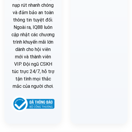
nạp rút nhanh chóng
và đảm bảo an toàn
thông tin tuyệt đối.
Ngoài ra, IQ88 luôn
cập nhật các chương
trình khuyến mãi lớn
dành cho hội viên
mới và thành viên
VIP. Đội ngũ CSKH
túc trực 24/7, hỗ trợ
tận tình mọi thắc
mắc của người chơi.