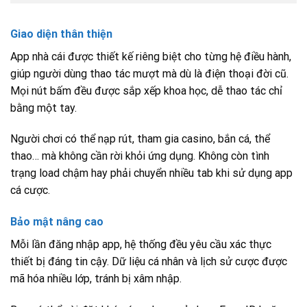
Giao diện thân thiện
App nhà cái được thiết kế riêng biệt cho từng hệ điều hành,
giúp người dùng thao tác mượt mà dù là điện thoại đời cũ.
Mọi nút bấm đều được sắp xếp khoa học, dễ thao tác chỉ
bằng một tay.
Người chơi có thể nạp rút, tham gia casino, bắn cá, thể
thao… mà không cần rời khỏi ứng dụng. Không còn tình
trạng load chậm hay phải chuyển nhiều tab khi sử dụng app
cá cược.
Bảo mật nâng cao
Mỗi lần đăng nhập app, hệ thống đều yêu cầu xác thực
thiết bị đáng tin cậy. Dữ liệu cá nhân và lịch sử cược được
mã hóa nhiều lớp, tránh bị xâm nhập.