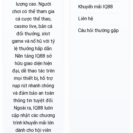
lượng cao. Người
Khuyến mãi IQ88
chơi có thể tham gia
Liên hệ
cá cược thể thao,
casino live, bắn cá
Câu hỏi thường gặp
đổi thưởng, slot
game và nổ hũ với tỷ
lệ thưởng hấp dẫn.
Nền tảng IQ88 sở
hữu giao diện hiện
đại, dễ thao tác trên
mọi thiết bị, hỗ trợ
nạp rút nhanh chóng
và đảm bảo an toàn
thông tin tuyệt đối.
Ngoài ra, IQ88 luôn
cập nhật các chương
trình khuyến mãi lớn
dành cho hội viên