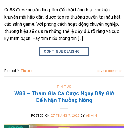
Go88 được người dùng tìm đến bởi hàng loạt sự kiện
khuyến mãi hấp dẫn, được tạo ra thường xuyên tại hầu hết
các sảnh game. Với phong cách hoạt động chuyên nghiệp,
thương hiệu sẽ đưa ra những thể lệ đầy đủ, rõ ràng và cực
kỳ minh bạch. Hãy tìm hiểu thông tin […]
CONTINUE READING
→
Posted in
Tin tức
Leave a comment
TIN TỨC
W88 – Tham Gia Cá Cược Ngay Bây Giờ
Để Nhận Thưởng Nóng
POSTED ON
27 THÁNG 7, 2025
BY
ADMIN