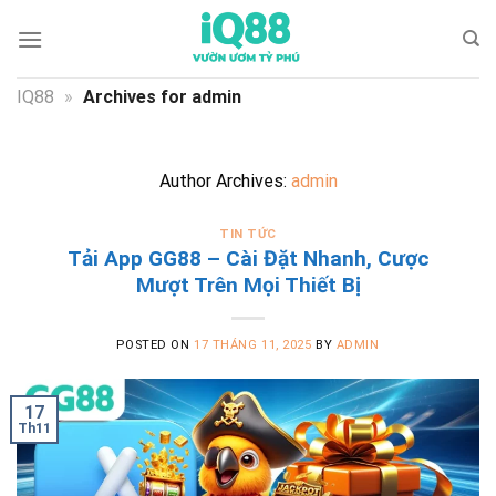
Skip
to
content
IQ88
»
Archives for admin
Author Archives:
admin
TIN TỨC
Tải App GG88 – Cài Đặt Nhanh, Cược
Mượt Trên Mọi Thiết Bị
POSTED ON
17 THÁNG 11, 2025
BY
ADMIN
17
Th11