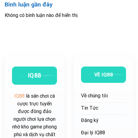
Bình luận gần đây
Không có bình luận nào để hiển thị.
VỀ IQ88
IQ88
Về chúng tôi
IQ88
là sân chơi cá
cược trực tuyến
Tin Tức
được đông đảo
người chơi lựa chọn
Đăng ký
nhờ kho game phong
Đại lý IQ88
phú và dịch vụ chất