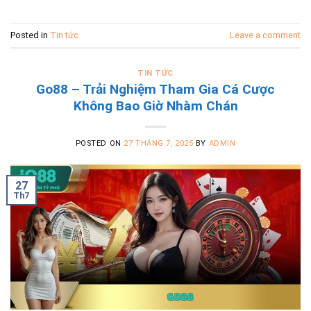
Posted in
Tin tức
Leave a comment
TIN TỨC
Go88 – Trải Nghiệm Tham Gia Cá Cược
Không Bao Giờ Nhàm Chán
POSTED ON
27 THÁNG 7, 2025
BY
ADMIN
27
Th7