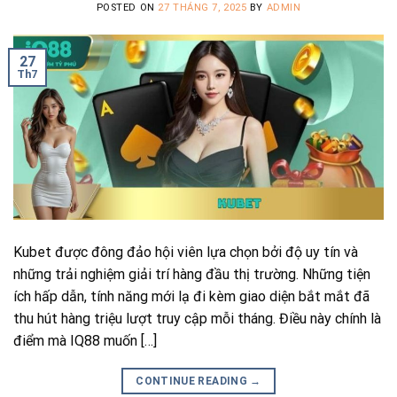
POSTED ON
27 THÁNG 7, 2025
BY
ADMIN
27
Th7
Kubet được đông đảo hội viên lựa chọn bởi độ uy tín và
những trải nghiệm giải trí hàng đầu thị trường. Những tiện
ích hấp dẫn, tính năng mới lạ đi kèm giao diện bắt mắt đã
thu hút hàng triệu lượt truy cập mỗi tháng. Điều này chính là
điểm mà IQ88 muốn […]
CONTINUE READING
→