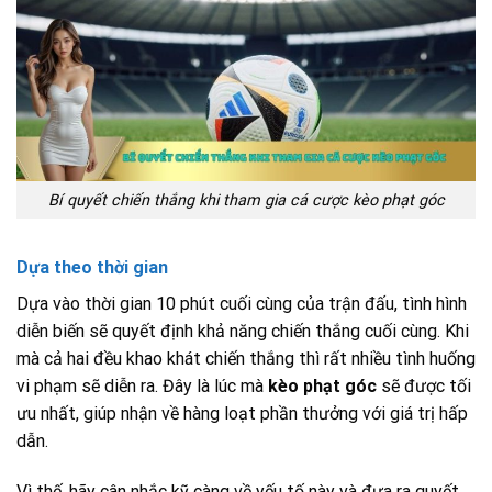
Bí quyết chiến thắng khi tham gia cá cược kèo phạt góc
Dựa theo thời gian
Dựa vào thời gian 10 phút cuối cùng của trận đấu, tình hình
diễn biến sẽ quyết định khả năng chiến thắng cuối cùng. Khi
mà cả hai đều khao khát chiến thắng thì rất nhiều tình huống
vi phạm sẽ diễn ra. Đây là lúc mà
kèo phạt góc
sẽ được tối
ưu nhất, giúp nhận về hàng loạt phần thưởng với giá trị hấp
dẫn.
Vì thế, hãy cân nhắc kỹ càng về yếu tố này và đưa ra quyết