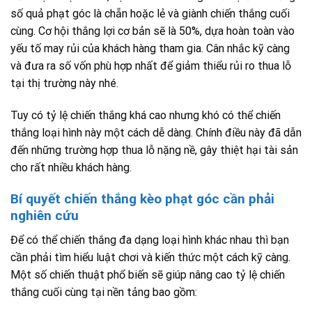
số quả phạt góc là chẵn hoặc lẻ và giành chiến thắng cuối
cùng. Cơ hội thắng lợi cơ bản sẽ là 50%, dựa hoàn toàn vào
yếu tố may rủi của khách hàng tham gia. Cân nhắc kỹ càng
và đưa ra số vốn phù hợp nhất để giảm thiểu rủi ro thua lỗ
tại thị trường này nhé.
Tuy có tỷ lệ chiến thắng khá cao nhưng khó có thể chiến
thắng loại hình này một cách dễ dàng. Chính điều này đã dẫn
đến những trường hợp thua lỗ nặng nề, gây thiệt hại tài sản
cho rất nhiều khách hàng.
Bí quyết chiến thắng kèo phạt góc cần phải
nghiên cứu
Để có thể chiến thắng đa dạng loại hình khác nhau thì bạn
cần phải tìm hiểu luật chơi và kiến thức một cách kỹ càng.
Một số chiến thuật phổ biến sẽ giúp nâng cao tỷ lệ chiến
thắng cuối cùng tại nền tảng bao gồm: