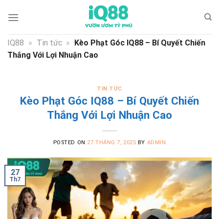
Skip
to
content
IQ88
»
Tin tức
»
Kèo Phạt Góc IQ88 – Bí Quyết Chiến
Thắng Với Lợi Nhuận Cao
TIN TỨC
Kèo Phạt Góc IQ88 – Bí Quyết Chiến
Thắng Với Lợi Nhuận Cao
POSTED ON
27 THÁNG 7, 2025
BY
ADMIN
27
Th7