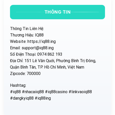
THÔNG TIN
Thông Tin Liên Hệ:
Thương Hiệu: IQ88
Website: https://iq88.ing
Email:
support@iq88.ing
Số Điện Thoại: 0974 862 193
Địa Chỉ: 151 Lê Văn Quới, Phường Bình Trị Đông,
Quận Bình Tân, TP. Hồ Chí Minh, Việt Nam
Zipcode: 700000
Hashtag:
#iq88 #nhacaiiq88 #iq88casino #linkvaoiq88
#dangkyiq88 #iq88ing