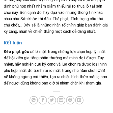
định phù hợp nhất nhằm giảm thiểu rủi ro thua lỗ tại sân
chơi này. Bên cạnh đó, hãy dựa vào những thông tin khác
nhau như Sức khỏe thi đấu, Thẻ phạt, Tình trạng cầu thủ
chủ chốt,… Đây sẽ là những nhân tố chính giúp bạn đánh giá
kỹ càng, nhận về chiến thắng một cách dễ dàng nhất.
Kết luận
Kèo phạt góc
sẽ là một trong những lựa chọn hợp lý nhất
để hội viên gia tăng phần thưởng mà mình đạt được. Tuy
nhiên, hãy nghiên cứu kỹ càng và lựa chọn ra được loại hình
phù hợp nhất để tránh rủi ro mất trắng nhé. Sân chơi IQ88
sẽ không ngừng cải thiện, tạo ra nhiều hình thức mới lạ hơn
để người dùng không bao giờ bị nhàm chán khi tham gia.