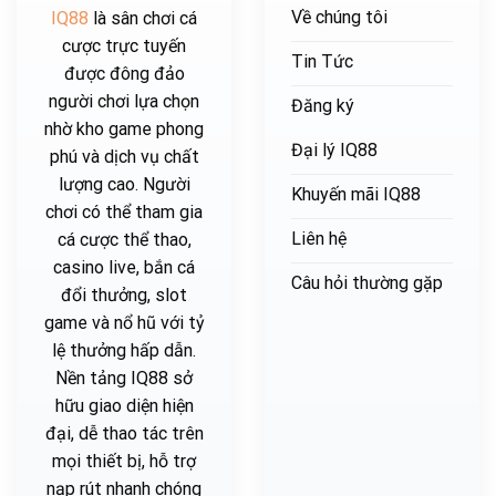
Về chúng tôi
IQ88
là sân chơi cá
cược trực tuyến
Tin Tức
được đông đảo
người chơi lựa chọn
Đăng ký
nhờ kho game phong
Đại lý IQ88
phú và dịch vụ chất
lượng cao. Người
Khuyến mãi IQ88
chơi có thể tham gia
Liên hệ
cá cược thể thao,
casino live, bắn cá
Câu hỏi thường gặp
đổi thưởng, slot
game và nổ hũ với tỷ
lệ thưởng hấp dẫn.
Nền tảng IQ88 sở
hữu giao diện hiện
đại, dễ thao tác trên
mọi thiết bị, hỗ trợ
nạp rút nhanh chóng