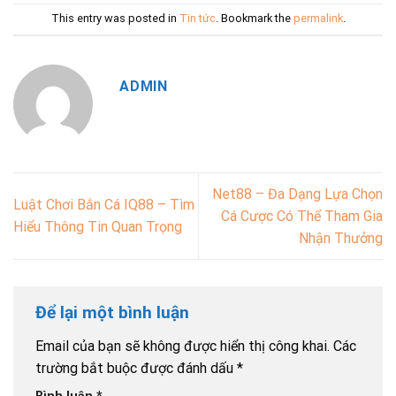
This entry was posted in
Tin tức
. Bookmark the
permalink
.
ADMIN
Net88 – Đa Dạng Lựa Chọn
Luật Chơi Bắn Cá IQ88 – Tìm
Cá Cược Có Thể Tham Gia
Hiểu Thông Tin Quan Trọng
Nhận Thưởng
Để lại một bình luận
Email của bạn sẽ không được hiển thị công khai.
Các
trường bắt buộc được đánh dấu
*