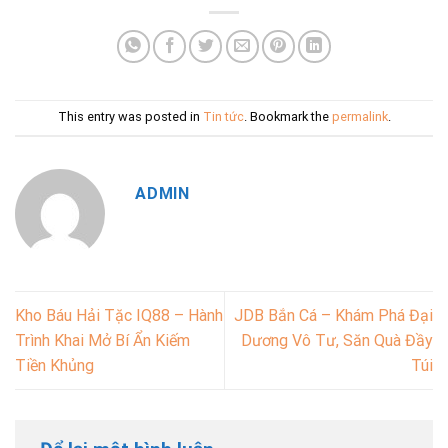
This entry was posted in
Tin tức
. Bookmark the
permalink
.
ADMIN
Kho Báu Hải Tặc IQ88 – Hành
JDB Bắn Cá – Khám Phá Đại
Trình Khai Mở Bí Ẩn Kiếm
Dương Vô Tư, Săn Quà Đầy
Tiền Khủng
Túi