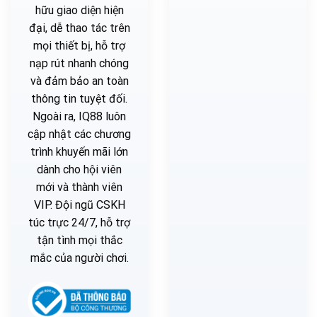
hữu giao diện hiện
đại, dễ thao tác trên
mọi thiết bị, hỗ trợ
nạp rút nhanh chóng
và đảm bảo an toàn
thông tin tuyệt đối.
Ngoài ra, IQ88 luôn
cập nhật các chương
trình khuyến mãi lớn
dành cho hội viên
mới và thành viên
VIP. Đội ngũ CSKH
túc trực 24/7, hỗ trợ
tận tình mọi thắc
mắc của người chơi.