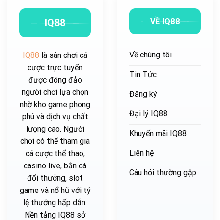
VỀ IQ88
IQ88
Về chúng tôi
IQ88
là sân chơi cá
cược trực tuyến
Tin Tức
được đông đảo
người chơi lựa chọn
Đăng ký
nhờ kho game phong
Đại lý IQ88
phú và dịch vụ chất
lượng cao. Người
Khuyến mãi IQ88
chơi có thể tham gia
Liên hệ
cá cược thể thao,
casino live, bắn cá
Câu hỏi thường gặp
đổi thưởng, slot
game và nổ hũ với tỷ
lệ thưởng hấp dẫn.
Nền tảng IQ88 sở