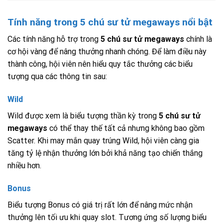
Tính năng trong 5 chú sư tử megaways nổi bật
Các tính năng hỗ trợ trong
5 chú sư tử megaways
chính là
cơ hội vàng để nâng thưởng nhanh chóng. Để làm điều này
thành công, hội viên nên hiểu quy tắc thưởng các biểu
tượng qua các thông tin sau:
Wild
Wild được xem là biểu tượng thần kỳ trong
5 chú sư tử
megaways
có thể thay thế tất cả nhưng không bao gồm
Scatter. Khi may mắn quay trúng Wild, hội viên càng gia
tăng tỷ lệ nhận thưởng lớn bởi khả năng tạo chiến thắng
nhiều hơn.
Bonus
Biểu tượng Bonus có giá trị rất lớn để nâng mức nhận
thưởng lên tối ưu khi quay slot. Tương ứng số lượng biểu