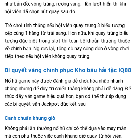
như bản đồ, vòng tràng, rương vàng… lần lượt hiển thị khi
hội viên đã chọn nút quay sau đó.
Trò chơi tính thắng nếu hội viên quay trúng 3 biểu tượng
xếp cùng 1 hàng từ trái sang. Hơn nữa, khi quay trúng biểu
tượng đặc biệt trong slot thì toàn bộ khoản thưởng thuộc
về chính bạn. Ngược lại, tổng số này cộng dồn ở vòng chơi
tiếp theo nếu hội viên không quay trúng.
Bí quyết vàng chinh phục Kho báu hải tặc IQ88
Nổ hũ game này được đánh giá dễ chơi, hòa nhập nhanh
chóng nhưng để duy trì chiến thắng không phải dễ dàng. Để
thúc đẩy ván game hiệu quả hơn, bạn có thể thử áp dụng
các bí quyết săn Jackpot đúc kết sau:
Canh chuẩn khung giờ
Không phải ăn thưởng nổ hũ chỉ có thể dựa vào may mắn
mà còn phụ thuộc việc canh khung giờ quay từ hội viên.