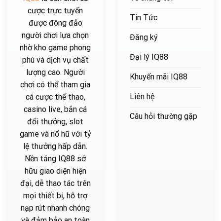
cược trực tuyến
Tin Tức
được đông đảo
người chơi lựa chọn
Đăng ký
nhờ kho game phong
Đại lý IQ88
phú và dịch vụ chất
lượng cao. Người
Khuyến mãi IQ88
chơi có thể tham gia
Liên hệ
cá cược thể thao,
casino live, bắn cá
Câu hỏi thường gặp
đổi thưởng, slot
game và nổ hũ với tỷ
lệ thưởng hấp dẫn.
Nền tảng IQ88 sở
hữu giao diện hiện
đại, dễ thao tác trên
mọi thiết bị, hỗ trợ
nạp rút nhanh chóng
và đảm bảo an toàn