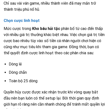
Chỉ sau vài ván game, nhiều thành viên đã may mắn trở
thành triệu phú nổ hũ.
Chọn cược linh hoạt
Mức cược trong
Kho báu hải tặc
phân bổ từ cao đến thấp
với nhiều giá trị thưởng khác biệt nhau. Việc chọn giá trị tiền
cược bao nhiêu tùy vào số tiền cá nhân người chơi hiện có
cũng như mục tiêu khi tham gia game. Đồng thời, bạn có
thể quyết định cược linh hoạt theo các phân chia sau:
Dòng lẻ
Dòng chẵn
Toàn bộ 25 dòng
Quyền hủy cược được xác nhận trước khi vòng quay bắt
đầu nên bạn luôn có thể setup lại. Bởi thời gian quy định
giới hạn rõ ràng nên cần nhanh chóng để tránh mất quyền lợi