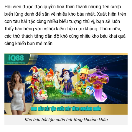
Hội viên được đặc quyền hóa thân thành những tên cướp
biển lừng danh để săn về nhiều kho báu nhất. Xuất hiện trên
con tàu hải tặc cùng nhiều biểu tượng thú vị, bạn sẽ luôn
thấy hào hứng với cơ hội kiếm tiền cực khủng. Thêm nữa,
các thử thách tăng dần độ khó cùng nhiều kho báu khai quá
càng khiến bạn mê mẩn.
Kho báu hải tặc cuốn hút từng khoảnh khắc