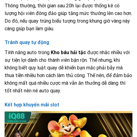
Thông thường, thời gian sau 20h lại được thống kê có
lượng hội viên đông đảo giúp tăng mức thưởng lên cao hơn.
Do đó, nếu quay trúng biểu tượng trong khung giờ vàng này
càng giúp bạn làm giàu.
Tránh quay tự động
Tính năng auto trong
Kho báu hải tặc
được nhắc nhiều với
sự tiện lợi dành cho thành viên bận rộn. Thế nhưng, khi
không biết quy luật quay dễ khiến bạn mắc phải bẫy mà
thua tiền nhiều hơn cách làm thủ công. Thế nên, để đảm bảo
không mất quá nhiều cược mà vẫn ăn thưởng dễ dàng thì
tốt nhất nên né auto quay.
Kết hợp khuyến mãi slot