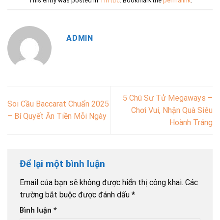
This entry was posted in
Tin tức
. Bookmark the
permalink
.
ADMIN
5 Chú Sư Tử Megaways –
Soi Cầu Baccarat Chuẩn 2025
Chơi Vui, Nhận Quà Siêu
– Bí Quyết Ăn Tiền Mỗi Ngày
Hoành Tráng
Để lại một bình luận
Email của bạn sẽ không được hiển thị công khai.
Các
trường bắt buộc được đánh dấu
*
Bình luận
*