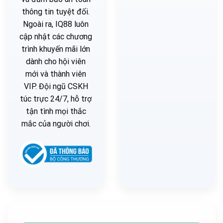
thông tin tuyệt đối.
Ngoài ra, IQ88 luôn
cập nhật các chương
trình khuyến mãi lớn
dành cho hội viên
mới và thành viên
VIP. Đội ngũ CSKH
túc trực 24/7, hỗ trợ
tận tình mọi thắc
mắc của người chơi.