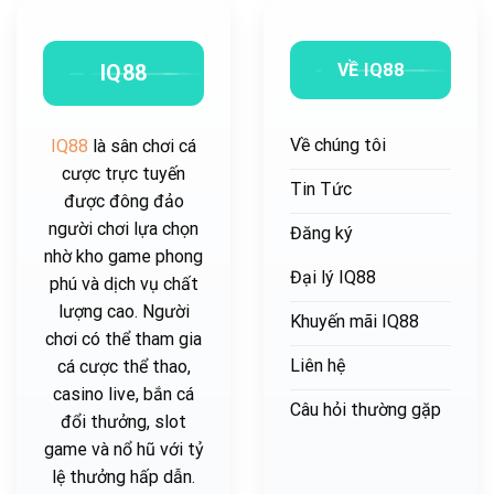
VỀ IQ88
IQ88
Về chúng tôi
IQ88
là sân chơi cá
cược trực tuyến
Tin Tức
được đông đảo
người chơi lựa chọn
Đăng ký
nhờ kho game phong
Đại lý IQ88
phú và dịch vụ chất
lượng cao. Người
Khuyến mãi IQ88
chơi có thể tham gia
Liên hệ
cá cược thể thao,
casino live, bắn cá
Câu hỏi thường gặp
đổi thưởng, slot
game và nổ hũ với tỷ
lệ thưởng hấp dẫn.