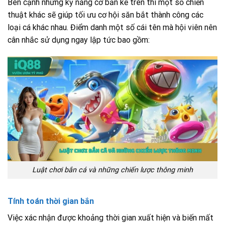
Bên cạnh những kỹ năng cơ bản kể trên thì một số chiến
thuật khác sẽ giúp tối ưu cơ hội săn bắt thành công các
loại cá khác nhau. Điểm danh một số cái tên mà hội viên nên
cân nhắc sử dụng ngay lập tức bao gồm:
Luật chơi bắn cá và những chiến lược thông minh
Tính toán thời gian bắn
Việc xác nhận được khoảng thời gian xuất hiện và biến mất