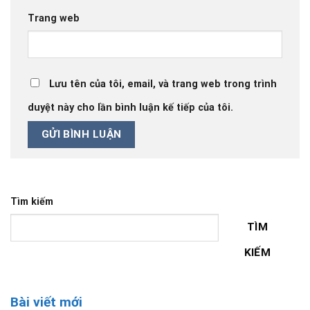
Trang web
Lưu tên của tôi, email, và trang web trong trình
duyệt này cho lần bình luận kế tiếp của tôi.
Tìm kiếm
TÌM
KIẾM
Bài viết mới