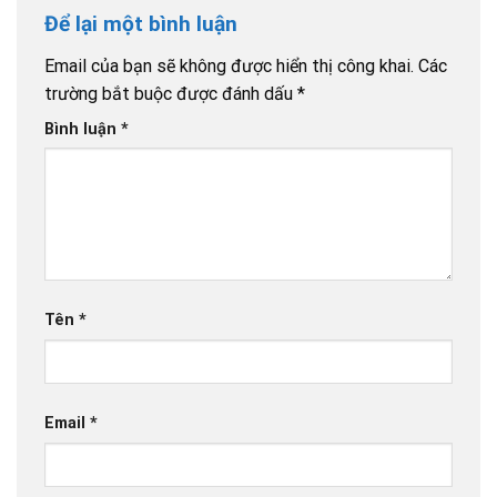
Để lại một bình luận
Email của bạn sẽ không được hiển thị công khai.
Các
trường bắt buộc được đánh dấu
*
Bình luận
*
Tên
*
Email
*