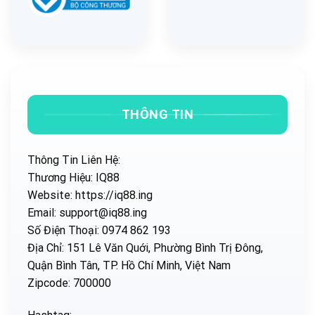
THÔNG TIN
Thông Tin Liên Hệ:
Thương Hiệu: IQ88
Website: https://iq88.ing
Email:
support@iq88.ing
Số Điện Thoại: 0974 862 193
Địa Chỉ: 151 Lê Văn Quới, Phường Bình Trị Đông,
Quận Bình Tân, TP. Hồ Chí Minh, Việt Nam
Zipcode: 700000